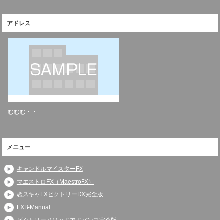
アドレス
むむむ・・
メニュー
キャンドルマイスターFX
マエストロFX（MaestroFX）
恋スキャFXビクトリーDX完全版
FXB-Manual
ビクトリーメソッドアドバンス完全版