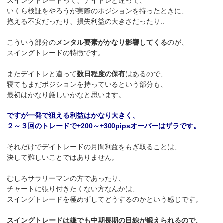
スイングトレードって、デイトレと違って、
いくら検証をやろうが実際のポジションを持ったときに、
抱える不安だったり、損失利益の大きさだったり..
こういう部分の
メンタル要素がかなり影響してくる
のが、
スイングトレードの特徴です。
またデイトレと違って
数日程度の保有
はあるので、
寝てもまだポジションを持っているという部分も、
最初はかなり厳しいかなと思います。
ですが一発で狙える利益はかなり大きく、
２～３回のトレードで+200～+300pipsオーバーはザラです。
それだけでデイトレードの月間利益をもぎ取ることは、
決して難しいことではありません。
むしろサラリーマンの方であったり、
チャートに張り付きたくない方なんかは、
スイングトレードを極めずしてどうするのかという感じです。
スイングトレードは嫌でも中期長期の目線が鍛えられるので、