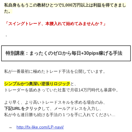
私自身ももうこの教材ひとつで1,000万円以上は利益を得てきまし
た。
「スイングトレード、本腰入れて始めてみませんか？」
・
特別講座：まったくのゼロから毎日+30pips稼げる手法
私が一番最初に極めたトレード手法を公開しています。
シンプルかつ奥深い逆張りロジック
と、
トレーダーを舐めきっていた社畜で月収14万円時代も暴露中。
より早く、より高いトレードスキルを求める場合のみ、
下記URLをクリック
して、メールアドレスを入力し、
私が今も連日勝ち続ける手法の１つを手に入れてください…
→
http://fx-like.com/LP-navi/