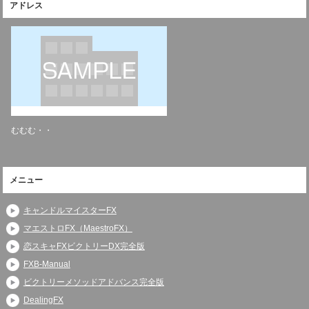
アドレス
むむむ・・
メニュー
キャンドルマイスターFX
マエストロFX（MaestroFX）
恋スキャFXビクトリーDX完全版
FXB-Manual
ビクトリーメソッドアドバンス完全版
DealingFX