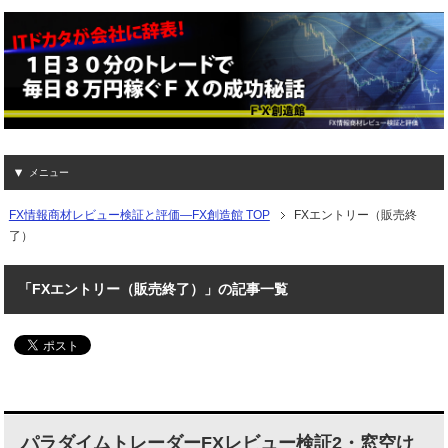
メニュー
FX情報商材レビュー検証と評価―FX創造館 TOP
FXエントリー（販売終
了）
「FXエントリー（販売終了）」の記事一覧
パラダイムトレーダーFXレビュー検証2・窓空け