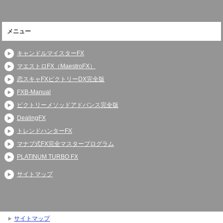
メニュー
キャンドルマイスターFX
マエストロFX（MaestroFX）
恋スキャFXビクトリーDX完全版
FXB-Manual
ビクトリーメソッドアドバンス完全版
DealingFX
トレンドハンターFX
マナブ式FX完全マスタープログラム
PLATINUM TURBO FX
サイトマップ
サイトマップ