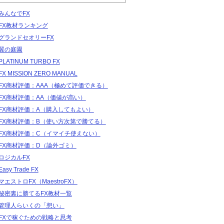
みんなでFX
FX教材ランキング
グランドセオリーFX
翼の庭園
PLATINUM TURBO FX
FX MISSION ZERO MANUAL
FX商材評価：AAA（極めて評価できる）
FX商材評価：AA（価値が高い）
FX商材評価：A（購入してもよい）
FX商材評価：B（使い方次第で勝てる）
FX商材評価：C（イマイチ使えない）
FX商材評価：D（論外ゴミ）
ロジカルFX
Easy Trade FX
マエストロFX（MaestroFX）
秘密裏に勝てるFX教材一覧
管理人らいくの「想い」
FXで稼ぐための戦略と思考