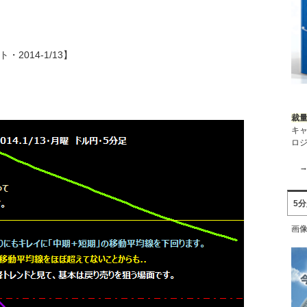
・2014-1/13】
裁量
キ
ロジ
5
画像