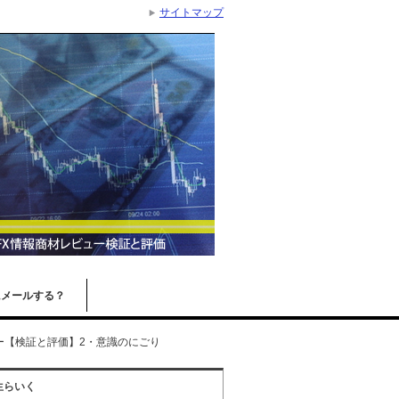
サイトマップ
にメールする？
ー【検証と評価】2・意識のにごり
生らいく