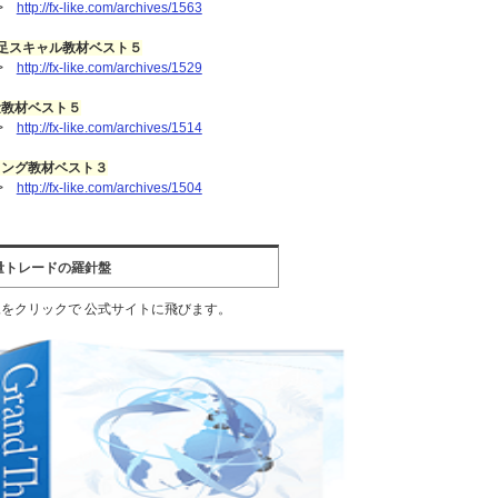
>
http://fx-like.com/archives/1563
足スキャル教材ベスト５
>
http://fx-like.com/archives/1529
量教材ベスト５
>
http://fx-like.com/archives/1514
イング教材ベスト３
>
http://fx-like.com/archives/1504
量トレードの羅針盤
をクリックで 公式サイトに飛びます。