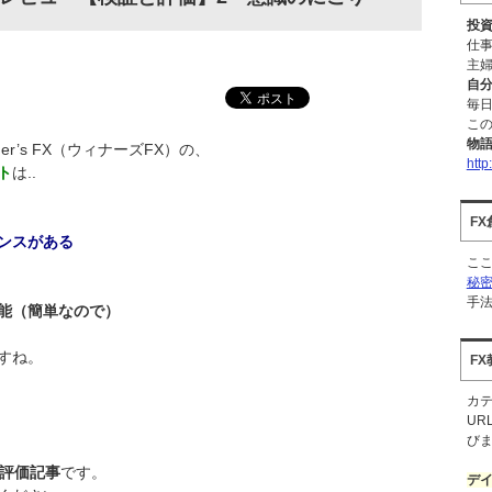
投
仕
主婦
自
毎日
こ
物
r’s FX（ウィナーズFX）の、
http
ト
は..
F
ンスがある
こ
秘密
手
能（簡単なので）
すね。
F
カ
UR
び
検証評価記事
です。
デ