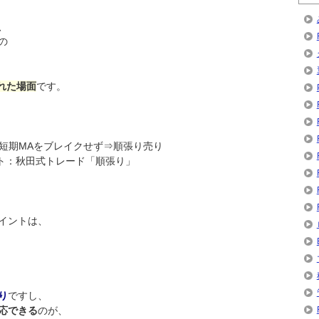
、
の
取れた場面
です。
+短期MAをブレイクせず⇒順張り売り
：秋田式トレード「順張り」
イントは、
、
り
ですし、
応できる
のが、