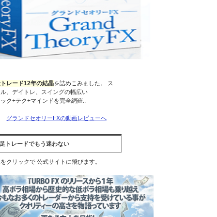
トレード12年の結晶
を詰めこみました。 ス
ャル、デイトレ、スイングの幅広い
ック+テク+マインドを完全網羅..
→
グランドセオリーFXの動画レビューへ
分足トレードでもう迷わない
をクリックで 公式サイトに飛びます。