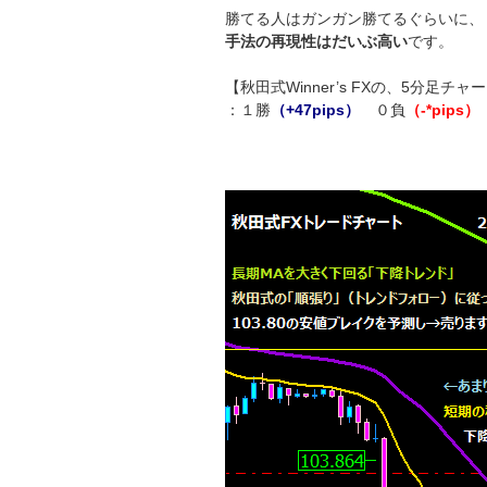
勝てる人はガンガン勝てるぐらいに、
手法の再現性はだいぶ高い
です。
【秋田式Winner’s FXの、5分足チャート
：１勝
（+47pips）
０負
（-*pips）