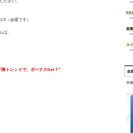
ください。
>
5分
>
1/3（金曜です）
裁
は..
>
ス
>
下降トレンドで、ボーナスGet？”
裁
画像