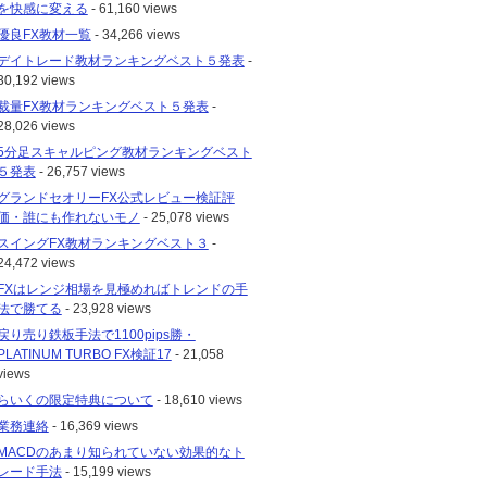
を快感に変える
- 61,160 views
優良FX教材一覧
- 34,266 views
デイトレード教材ランキングベスト５発表
-
30,192 views
裁量FX教材ランキングベスト５発表
-
28,026 views
5分足スキャルピング教材ランキングベスト
５発表
- 26,757 views
グランドセオリーFX公式レビュー検証評
価・誰にも作れないモノ
- 25,078 views
スイングFX教材ランキングベスト３
-
24,472 views
FXはレンジ相場を見極めればトレンドの手
法で勝てる
- 23,928 views
戻り売り鉄板手法で1100pips勝・
PLATINUM TURBO FX検証17
- 21,058
views
らいくの限定特典について
- 18,610 views
業務連絡
- 16,369 views
MACDのあまり知られていない効果的なト
レード手法
- 15,199 views