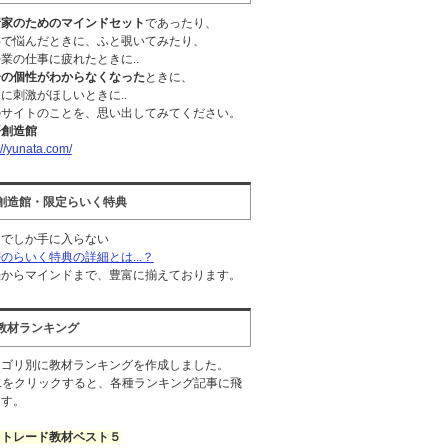
資家のためのマインドセット
であったり、
事で悩んだときに、ふと覗いてみたり、
業の仕事に疲れたときに..
分の個性がわからなくなった
ときに、
に刺激がほしいときに..
のサイトのことを、思い出してみてください。
語創造館
://yunata.com/
X創造館・限定らいく特典
こでしか手に入らない
のらいく特典の詳細とは...？
法からマインドまで、豊富に揃えております。
X教材ランキング
テゴリ別に教材ランキングを作成しました。
Lをクリックすると、各種ランキング記事に飛
ます。
イトレード教材ベスト５