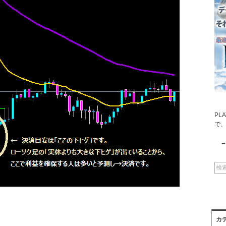
PL
で
カ