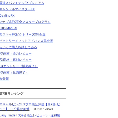
最強スパンモデルFXプレミアム
キャンドルマイスターFX
DealingFX
マナブ式FX完全マスタープログラム
FXB-Manual
恋スキャFXビクトリーDX完全版
ビクトリーメソッドアドバンス完全版
らいくに購入相談してみる
FX商材・全力レビュー
FX商材・真剣レビュー
FXエントリー（販売終了）
FX商材（販売終了）
未分類
気記事ランキング
スキャルピングFXプロ検証評価【真剣レビ
ュー】・1分足の衝撃
- 109,967 views
Easy Trade FX評価検証レビュー5・違和感