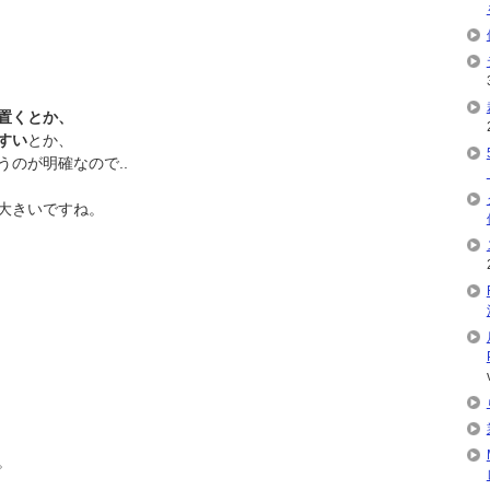
置くとか、
すい
とか、
のが明確なので..
大きいですね。
。