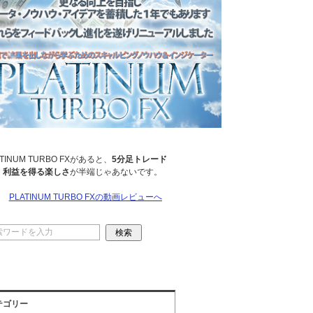
ATINUM TURBO FXがあると、
5分足トレード
、
利益を得る楽しさ
が半端じゃあないです。
→
PLATINUM TURBO FXの動画レビューへ
テゴリー