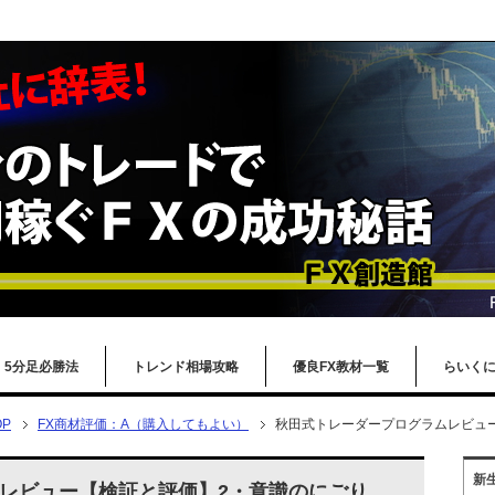
5分足必勝法
トレンド相場攻略
優良FX教材一覧
らいく
P
FX商材評価：A（購入してもよい）
秋田式トレーダープログラムレビュ
新
レビュー【検証と評価】2・意識のにごり