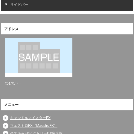
サイドバー
アドレス
むむむ・・
メニュー
キャンドルマイスターFX
マエストロFX（MaestroFX）
恋スキャFXビクトリーDX完全版