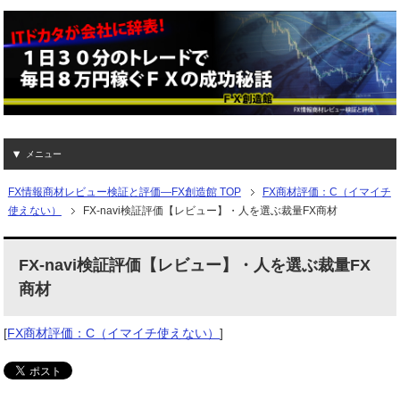
メニュー
FX情報商材レビュー検証と評価―FX創造館 TOP
FX商材評価：C（イマイチ
使えない）
FX-navi検証評価【レビュー】・人を選ぶ裁量FX商材
FX-navi検証評価【レビュー】・人を選ぶ裁量FX
商材
[
FX商材評価：C（イマイチ使えない）
]