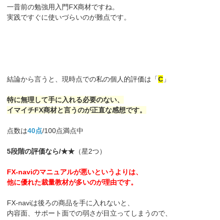
一昔前の勉強用入門FX商材ですね。
実践ですぐに使いづらいのが難点です。
結論から言うと、現時点での私の個人的評価は「
C
」
特に無理して手に入れる必要のない、
イマイチFX商材と言うのが正直な感想です。
点数は
40点
/100点満点中
5段階の評価なら/★★
（星2つ）
FX-naviのマニュアルが悪いというよりは、
他に優れた裁量教材が多いのが理由です。
FX-naviは後ろの商品を手に入れないと、
内容面、サポート面での弱さが目立ってしまうので、