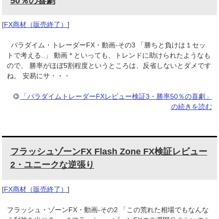
50％の喜劇
[
FX商材（販売終了）
]
パラダイム・トレーダーFX・動画-その3 「勝ちと負けは１セッ
トで考える..」 動画 * といっても、トレンドに助けられたようなも
ので、 勝率がほぼ5割程度というところは、反省しないとダメです
ね。 安易にサ・・・
「パラダイムトレーダーFXレビュー検証3・勝率50％の喜劇」
の続きを読む
フラッシュゾーンFX Flash Zone FX検証レビュー
2・ユニークな逆張り
[
FX商材（販売終了）
]
フラッシュ・ゾーンFX・動画-その2 「この荒れた相場でもなんな