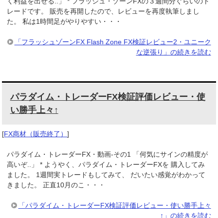
く利益を出せる..」 * フラッシュ・ゾーンFXの３週間分ぐらいのト
レードです。 販売を再開したので、レビューを再度執筆しまし
た。 私は1時間足がやりやすい・・・
「フラッシュゾーンFX Flash Zone FX検証レビュー2・ユニーク
な逆張り」の続きを読む
パラダイム・トレーダーFX検証評価レビュー・使
い勝手上々↑
[
FX商材（販売終了）
]
パラダイム・トレーダーFX・動画-その1 「何気にサインの精度が
高いぞ..」 * ようやく、パラダイム・トレーダーFXを 購入してみ
ました。 1週間実トレードもしてみて、 だいたい感覚がわかって
きました。 正直10月のこ・・・
「パラダイム・トレーダーFX検証評価レビュー・使い勝手上々
↑」の続きを読む