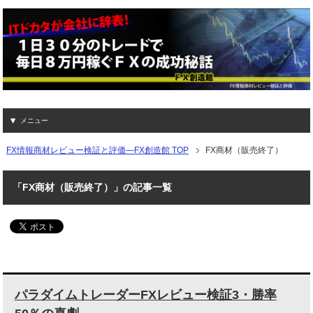
メニュー
FX情報商材レビュー検証と評価―FX創造館 TOP
FX商材（販売終了）
「FX商材（販売終了）」の記事一覧
パラダイムトレーダーFXレビュー検証3・勝率