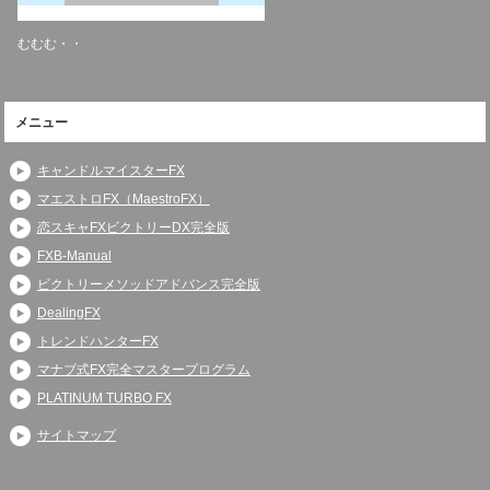
むむむ・・
メニュー
キャンドルマイスターFX
マエストロFX（MaestroFX）
恋スキャFXビクトリーDX完全版
FXB-Manual
ビクトリーメソッドアドバンス完全版
DealingFX
トレンドハンターFX
マナブ式FX完全マスタープログラム
PLATINUM TURBO FX
サイトマップ