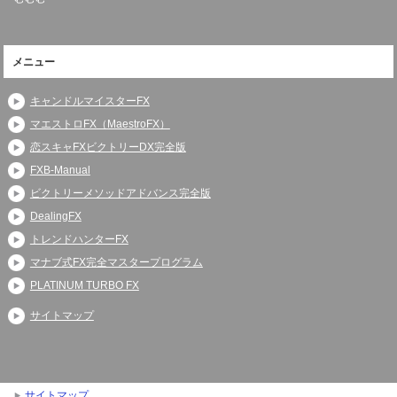
メニュー
キャンドルマイスターFX
マエストロFX（MaestroFX）
恋スキャFXビクトリーDX完全版
FXB-Manual
ビクトリーメソッドアドバンス完全版
DealingFX
トレンドハンターFX
マナブ式FX完全マスタープログラム
PLATINUM TURBO FX
サイトマップ
サイトマップ