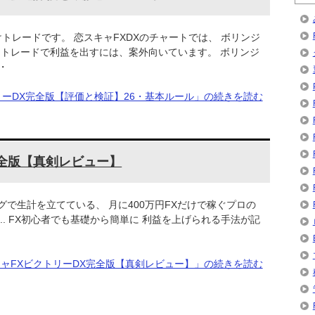
開けトレードです。 恋スキャFXDXのチャートでは、 ボリンジ
けトレードで利益を出すには、案外向いています。 ボリンジ
・
リーDX完全版【評価と検証】26・基本ルール」の続きを読む
完全版【真剣レビュー】
グで生計を立てている、 月に400万円FXだけで稼ぐプロの
た.. FX初心者でも基礎から簡単に 利益を上げられる手法が記
ャFXビクトリーDX完全版【真剣レビュー】」の続きを読む