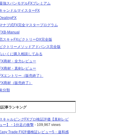
最強スパンモデルFXプレミアム
キャンドルマイスターFX
DealingFX
マナブ式FX完全マスタープログラム
FXB-Manual
恋スキャFXビクトリーDX完全版
ビクトリーメソッドアドバンス完全版
らいくに購入相談してみる
FX商材・全力レビュー
FX商材・真剣レビュー
FXエントリー（販売終了）
FX商材（販売終了）
未分類
気記事ランキング
スキャルピングFXプロ検証評価【真剣レビ
ュー】・1分足の衝撃
- 109,967 views
Easy Trade FX評価検証レビュー5・違和感