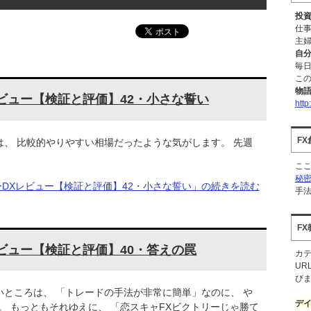
投
仕
主婦
自
毎日
こ
物
ビュー【検証と評価】42・小さな誓い
http
F
は、 比較的やりやすい相場だったような気がします。 先週
。
こ
秘密
ーDXレビュー【検証と評価】42・小さな誓い」の続きを読む
手
F
ビュー【検証と評価】40・答えの罠
カ
UR
び
いところは、 「トレードの手法が非常に簡単」なのに、 や
デ
 もっともそれゆえに、 「恋スキャFXビクトリーじゃ勝て