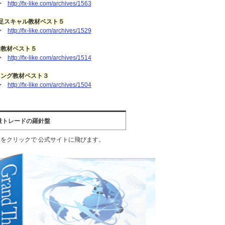
>
http://fx-like.com/archives/1563
足スキャル教材ベスト５
>
http://fx-like.com/archives/1529
量教材ベスト５
>
http://fx-like.com/archives/1514
イング教材ベスト３
>
http://fx-like.com/archives/1504
量トレードの羅針盤
をクリックで 公式サイトに飛びます。