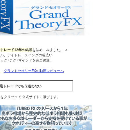
トレード12年の結晶
を詰めこみました。 ス
ャル、デイトレ、スイングの幅広い
ック+テク+マインドを完全網羅..
→
グランドセオリーFXの動画レビューへ
分足トレードでもう迷わない
をクリックで 公式サイトに飛びます。