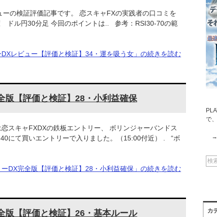
ューの検証評価記事です。 恋スキャFXの実践者の口コミを
ドル円30分足 今回のポイントは.. 参考：RSI30-70の範
ーDXレビュー【評価と検証】34・運を吸う女」の続きを読む
全版【評価と検証】28・小利益確保
PL
で
日は恋スキャFXDXの鉄板エントリー、 ボリンジャーバンドス
40にて買いエントリーで入りました。（15:00付近） . “ボ
リーDX完全版【評価と検証】28・小利益確保」の続きを読む
カ
全版【評価と検証】26・基本ルール