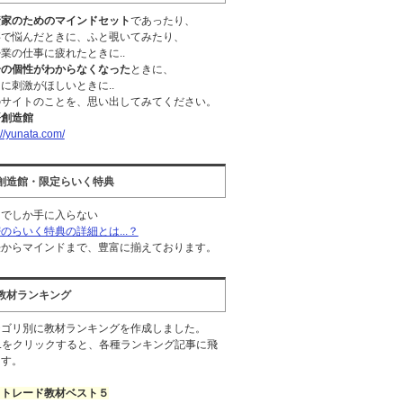
資家のためのマインドセット
であったり、
事で悩んだときに、ふと覗いてみたり、
業の仕事に疲れたときに..
分の個性がわからなくなった
ときに、
に刺激がほしいときに..
のサイトのことを、思い出してみてください。
語創造館
://yunata.com/
X創造館・限定らいく特典
こでしか手に入らない
のらいく特典の詳細とは...？
法からマインドまで、豊富に揃えております。
X教材ランキング
テゴリ別に教材ランキングを作成しました。
Lをクリックすると、各種ランキング記事に飛
ます。
イトレード教材ベスト５