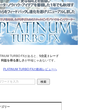
ATINUM TURBO FXがあると、
5分足トレード
、
利益を得る楽しさ
が半端じゃあないです。
→
PLATINUM TURBO FXの動画レビューへ
テゴリー