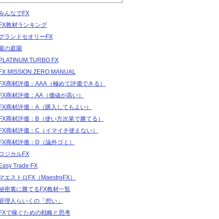
みんなでFX
FX教材ランキング
グランドセオリーFX
翼の庭園
PLATINUM TURBO FX
FX MISSION ZERO MANUAL
FX商材評価：AAA（極めて評価できる）
FX商材評価：AA（価値が高い）
FX商材評価：A（購入してもよい）
FX商材評価：B（使い方次第で勝てる）
FX商材評価：C（イマイチ使えない）
FX商材評価：D（論外ゴミ）
ロジカルFX
Easy Trade FX
マエストロFX（MaestroFX）
秘密裏に勝てるFX教材一覧
管理人らいくの「想い」
FXで稼ぐための戦略と思考