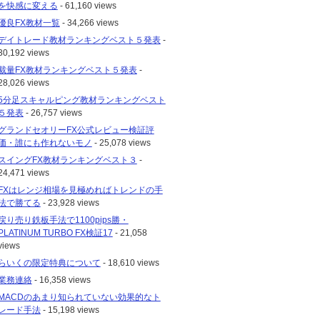
を快感に変える
- 61,160 views
優良FX教材一覧
- 34,266 views
デイトレード教材ランキングベスト５発表
-
30,192 views
裁量FX教材ランキングベスト５発表
-
28,026 views
5分足スキャルピング教材ランキングベスト
５発表
- 26,757 views
グランドセオリーFX公式レビュー検証評
価・誰にも作れないモノ
- 25,078 views
スイングFX教材ランキングベスト３
-
24,471 views
FXはレンジ相場を見極めればトレンドの手
法で勝てる
- 23,928 views
戻り売り鉄板手法で1100pips勝・
PLATINUM TURBO FX検証17
- 21,058
views
らいくの限定特典について
- 18,610 views
業務連絡
- 16,358 views
MACDのあまり知られていない効果的なト
レード手法
- 15,198 views