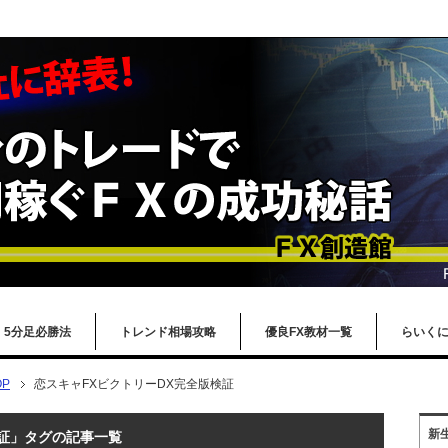
5分足必勝法
トレンド相場攻略
優良FX教材一覧
らいく
P
恋スキャFXビクトリーDX完全版検証
新
検証」タグの記事一覧