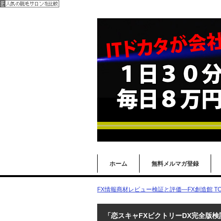
ホーム
無料メルマガ登録
FX情報商材レビュー検証と評価―FX創造館 TO
「恋スキャFXビクトリーDX完全版